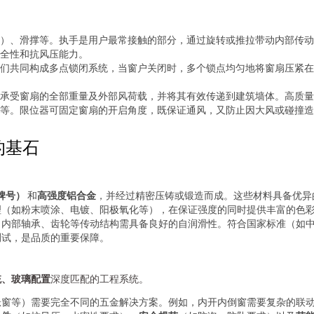
：
）、滑撑等。执手是用户最常接触的部分，通过旋转或推拉带动内部传动
全性和抗风压能力。
们共同构成多点锁闭系统，当窗户关闭时，多个锁点均匀地将窗扇压紧在
承受窗扇的全部重量及外部风荷载，并将其有效传递到建筑墙体。高质量
等。限位器可固定窗扇的开启角度，既保证通风，又防止因大风或碰撞造
的基石
6牌号）
和
高强度铝合金
，并经过精密压铸或锻造而成。这些材料具备优异
理（如粉末喷涂、电镀、阳极氧化等），在保证强度的同时提供丰富的色
内部轴承、齿轮等传动结构需具备良好的自润滑性。符合国家标准（如中
测试，是品质的重要保障。
统、玻璃配置
深度匹配的工程系统。
悬窗等）需要完全不同的五金解决方案。例如，内开内倒窗需要复杂的联