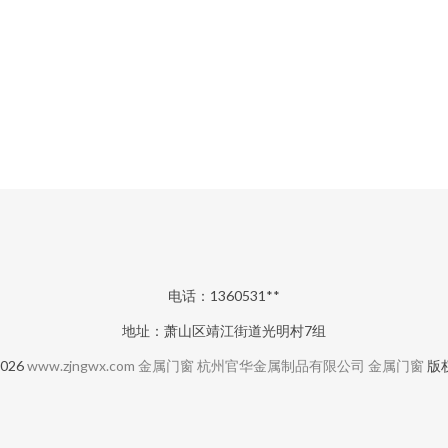
电话：1360531**
地址：萧山区靖江街道光明村7组
2026
www.zjngwx.com
金属门窗
杭州官华金属制品有限公司
金属门窗
版