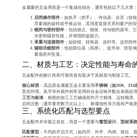
金属窗的五金系统是一个集成化组合，通常包括以下几大类
启闭操作部件
：如执手（把手）、传动器、合页（铰链
导窗扇的旋转或平移运动，其强度直接关系到窗户的安
锁闭与密封部件
：包括锁点、锁座、传动锁闭器等。它
水密和隔音性能，并增强防盗能力。
承重与连接部件
：如铰链、转角器、连杆等。这些部件
辅助功能部件
：包括限位器（风撑）、提升块、防坠绳
窗扇意外坠落。
二、材质与工艺：决定性能与寿命
五金配件的耐久性和可靠性首先取决于其材质与制造工艺。
核心材质
：高品质金属窗五金主要采用
不锈钢（如304、31
恶劣环境。执手等外观件则常采用锌合金压铸并配合表面处
工艺与标准
：精密的加工工艺确保部件尺寸精准、运转顺滑。
启闭次数（通常要求数万次以上）、耐腐蚀性等方面有严格
三、系统化匹配与选型要点
五金配件并非孤立存在，而是一个需要与
窗型设计、型材系
匹配窗型
：不同的开启方式（如内开、外开、内倒、推拉、