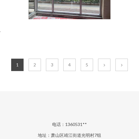
/
1
2
3
4
5
电话：1360531**
地址：萧山区靖江街道光明村7组