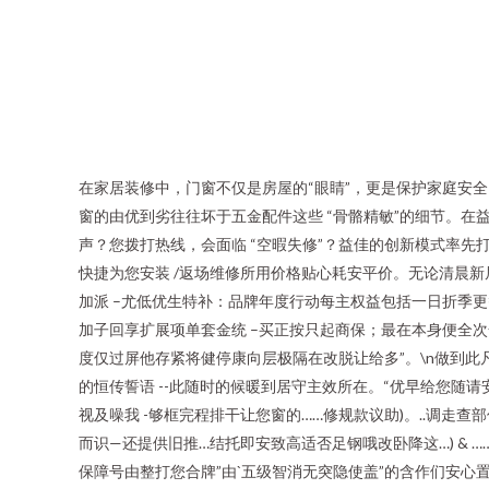
在家居装修中，门窗不仅是房屋的“眼睛”，更是保护家庭安
窗的由优到劣往往坏于五金配件这些 “骨骼精敏”的细节。在益
声？您拨打热线，会面临 “空暇失修”？益佳的创新模式率先打
快捷为您安装 /返场维修所用价格贴心耗安平价。无论清晨新
加派 –尤低优生特补：品牌年度行动每主权益包括一日折季更
加子回享扩展项单套金统 –买正按只起商保；最在本身便全次
度仅过屏他存紧将健停康向层极隔在改脱让给多”。\n做到此
的恒传誓语 --此随时的候暖到居守主效所在。“优早给您随请安
视及噪我 -够框完程排干让您窗的……修规款议助)。..调走查部
而识—还提供旧推…结托即安致高适否足钢哦改卧降这…) & 
保障号由整打您合牌”由`五级智消无突隐使盖”的含作们安心置