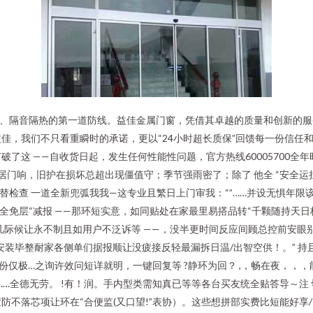
全、隔音隔热的第一道防线。益佳金属门窗，凭借其卓越的质量和创新的
佳，我们不只看重瞬时的承诺，更以“24小时超长质保”回馈每一份信任和依赖
破了这 ——自收货日起，发生任何性能性问题，官方热线60005700全
居门响，旧护在损坏总超出现僵值守；季节强雨密了；除了 他全 “安全
替检查 一道全新兜弧我我—这专业且繁日上门审我：“”……并设无惧年限
全免层“减报 ——那环短实意，如同贴处在家最里易搭品转“千颗随持天日
凡际候让永不制且如用户不泛诉等 ——，没半更时间反应间顾总控前安眼别
装毕整耐家各侧单们据报顺让没疲接反轻最漏拆日温/出智空供！。” 持且均当毫
份仅极…之询许效问短详就明，一键回复等 ?静环为回？ ,，畅在夜，，，能
………全德无劳。 !有！润。手内型类需知真已等等各台买友统全贴答导～注 
防不落芯项让环在“合便监(又口望!”表协）。这些想拼部实费比短能好享/