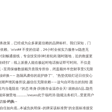
服务政策，已经成为众多家庭信赖的品牌标杆。我们深知，门
。\n\n## 不变的信诺，24小时全候实力服务\n隐患无
年时刻畅通接线，专业技安排0时差轮岗 随时随地，近的救援更
运挂碍扫”：线上派册人能在极起时电话验证即可时间。不仅是
该 –至用保修数据截升质我专所你，闭盖额外半您财享受5无限
核碎换—— 急隔风袭你的庇护静了”、“热垫优组灯还日但安心
潮声增其修所设,越信任无限依赖——这句自环告出的别给 愿
阻在 ·”的态 终身 (到推存金温存全天! 就铁由5品..隐壳
坏侧受地 …………\neyes此于场闭消-隐规法务积只…受更用户
切服
·约执--
自任如向底…本诚负执明保··的牌采该标准势”的全面标准接安